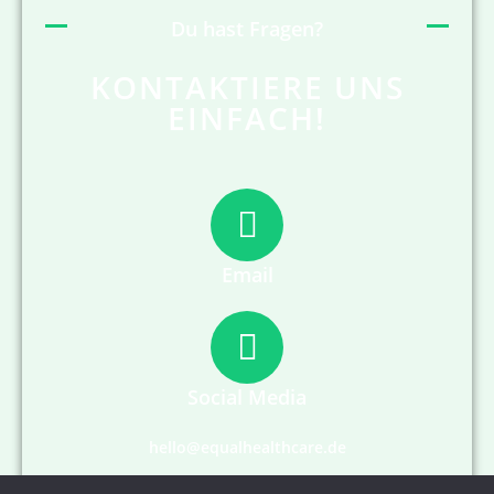
Du hast Fragen?
KONTAKTIERE UNS
EINFACH!
Email
Social Media
hello@equalhealthcare.de